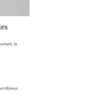
es 
rtant, la 
 nombreux 