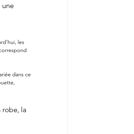
 une 
rd’hui, les 
 correspond 
ariée dans ce 
uette, 
 robe, la 