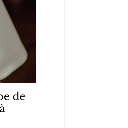
be de 
à 