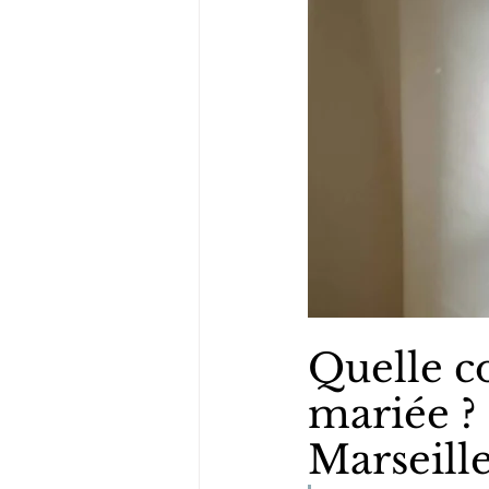
Quelle co
mariée ? 
Marseill