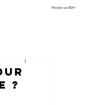
Prendre un RDV
our
e ?