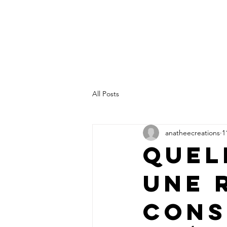
All Posts
anatheecreations
1
Quel
une 
Cons