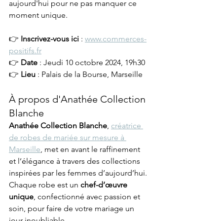
aujourd'hui pour ne pas manquer ce 
moment unique.
👉 
Inscrivez-vous ici
 : 
www.commerces-
positifs.fr
👉 
Date
 : Jeudi 10 octobre 2024, 19h30
👉 
Lieu
 : Palais de la Bourse, Marseille
À propos d'Anathée Collection 
Blanche
Anathée Collection Blanche
, 
créatrice 
de robes de mariée sur mesure à 
Marseille
, met en avant le raffinement 
et l’élégance à travers des collections 
inspirées par les femmes d’aujourd’hui. 
Chaque robe est un 
chef-d’œuvre 
unique
, confectionné avec passion et 
soin, pour faire de votre mariage un 
jour inoubliable.