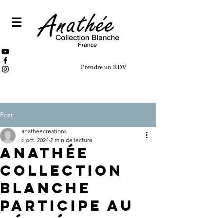
Prendre un RDV
Post
anatheecreations
6 oct. 2024
2 min de lecture
Anathée
Collection
Blanche
participe au