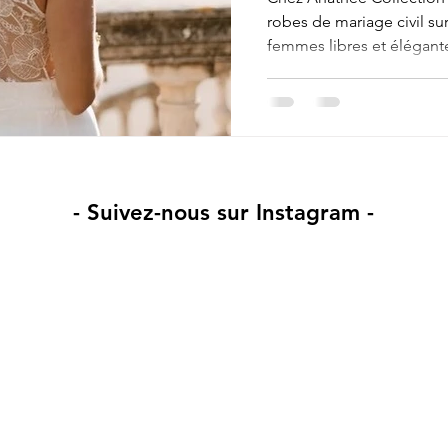
robes de mariage civil su
femmes libres et élégante
chaque robe devient un ge
vivante. Dentelles fines, 
— ici, la mariée citadine 
ressemble, entre simplici
contemporaine.
- Suivez-nous sur Instagram -