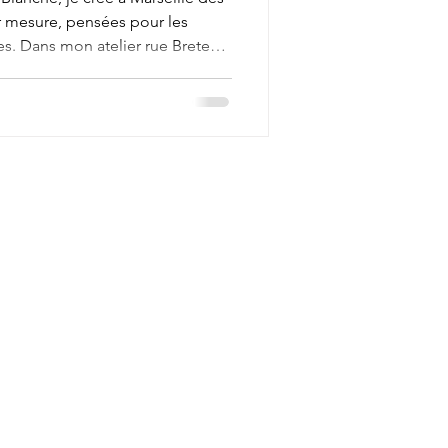
r mesure, pensées pour les
s. Dans mon atelier rue Breteuil,
ste couture : fluide, épurée,
soies naturelles, lignes modernes
ose une création qui lui
té, émotion et allure