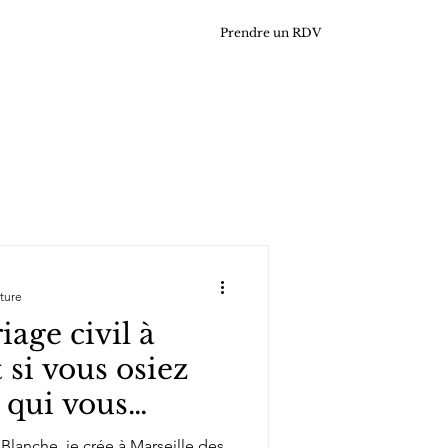
Prendre un RDV
cture
age civil à
t si vous osiez
 qui vous
lanche, je crée à Marseille des