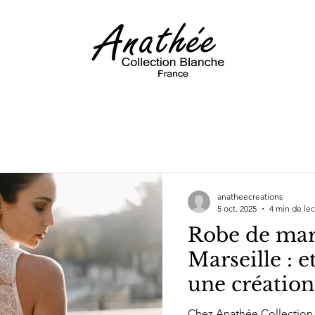
anatheecreations
5 oct. 2025
4 min de le
Robe de mari
Marseille : e
une création
ressemble ?
Chez Anathée Collection B