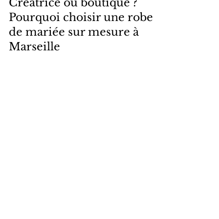
5 juin
3 min de lecture
Créatrice ou boutique ?
Pourquoi choisir une robe
de mariée sur mesure à
Marseille
À Marseille, entre boutiques standardisées et
atelier de création, votre robe de mariée mérite
d’être unique. Chez Anathée Collection Blanche,
je conçois des robes sur mesure façonnées pour
votre histoire, avec des tissus nobles et un
accompagnement intime. Plus qu’une robe, une
mémoire vivante.
- Suivez-nous sur Instagram -